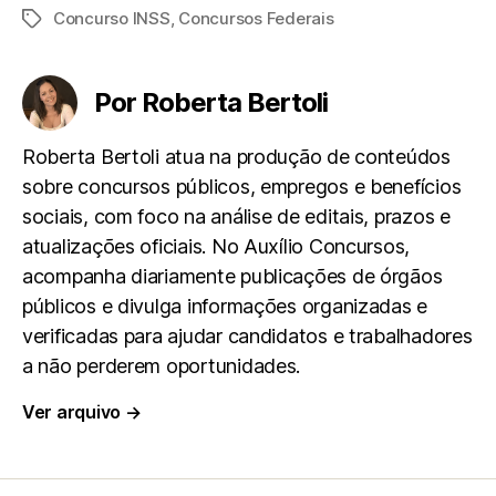
Concurso INSS
,
Concursos Federais
Tags
c
a
l
a
a
e
t
e
i
r
Por Roberta Bertoli
b
s
g
l
e
Roberta Bertoli atua na produção de conteúdos
sobre concursos públicos, empregos e benefícios
o
A
r
sociais, com foco na análise de editais, prazos e
atualizações oficiais. No Auxílio Concursos,
o
p
a
acompanha diariamente publicações de órgãos
k
p
m
públicos e divulga informações organizadas e
verificadas para ajudar candidatos e trabalhadores
a não perderem oportunidades.
Ver arquivo
→