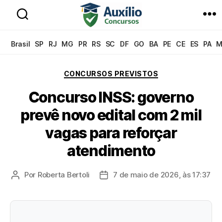
Auxílio
Concursos
Brasil
SP
RJ
MG
PR
RS
SC
DF
GO
BA
PE
CE
ES
PA
M
Categorias
CONCURSOS PREVISTOS
Concurso INSS: governo
prevê novo edital com 2 mil
vagas para reforçar
atendimento
Por
Roberta Bertoli
7 de maio de 2026, às 17:37
Autor
Data
do
de
post
publicação