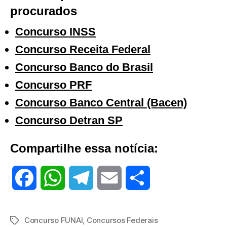
procurados
Concurso INSS
Concurso Receita Federal
Concurso Banco do Brasil
Concurso PRF
Concurso Banco Central (Bacen)
Concurso Detran SP
Compartilhe essa notícia:
F
W
T
E
S
a
h
e
m
h
Concurso FUNAI
,
Concursos Federais
Tags
c
a
l
a
a