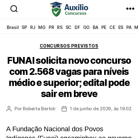
Auxílio
Concursos
Brasil
SP
RJ
MG
PR
RS
SC
DF
GO
BA
PE
CE
ES
PA
M
Categorias
CONCURSOS PREVISTOS
FUNAI solicita novo concurso
com 2.568 vagas para níveis
médio e superior; edital pode
sair em breve
Por
Roberta Bertoli
1 de junho de 2026, às 19:02
Autor
Data
do
de
post
publicação
A Fundação Nacional dos Povos