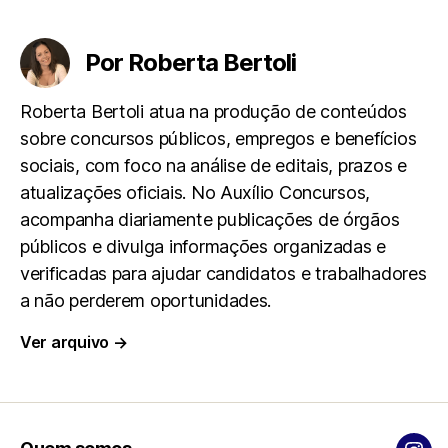
e
t
e
i
r
Por Roberta Bertoli
b
s
g
l
e
Roberta Bertoli atua na produção de conteúdos
sobre concursos públicos, empregos e benefícios
o
A
r
sociais, com foco na análise de editais, prazos e
atualizações oficiais. No Auxílio Concursos,
o
p
a
acompanha diariamente publicações de órgãos
k
p
m
públicos e divulga informações organizadas e
verificadas para ajudar candidatos e trabalhadores
a não perderem oportunidades.
Ver arquivo
→