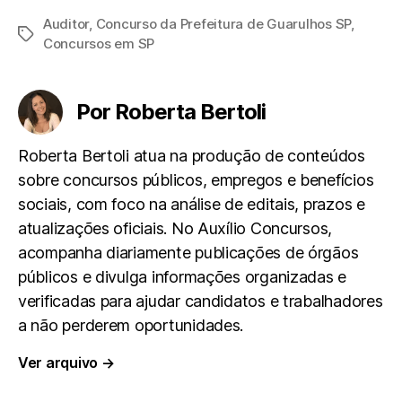
Auditor
,
Concurso da Prefeitura de Guarulhos SP
,
Tags
c
a
l
a
a
Concursos em SP
e
t
e
i
r
Por Roberta Bertoli
b
s
g
l
e
Roberta Bertoli atua na produção de conteúdos
o
A
r
sobre concursos públicos, empregos e benefícios
sociais, com foco na análise de editais, prazos e
o
p
a
atualizações oficiais. No Auxílio Concursos,
k
p
m
acompanha diariamente publicações de órgãos
públicos e divulga informações organizadas e
verificadas para ajudar candidatos e trabalhadores
a não perderem oportunidades.
Ver arquivo
→