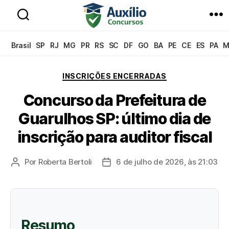
Auxílio
Concursos
Brasil
SP
RJ
MG
PR
RS
SC
DF
GO
BA
PE
CE
ES
PA
M
Categorias
INSCRIÇÕES ENCERRADAS
Concurso da Prefeitura de
Guarulhos SP: último dia de
inscrição para auditor fiscal
Por
Roberta Bertoli
6 de julho de 2026, às 21:03
Autor
Data
do
de
post
publicação
Resumo