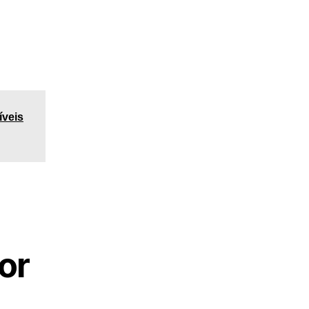
íveis
or