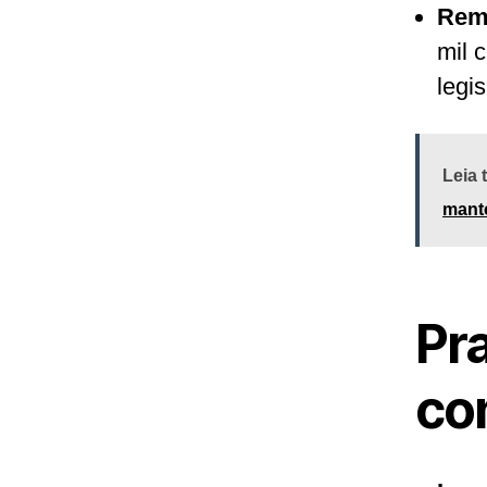
Remu
mil 
legi
Leia
mant
Pr
co