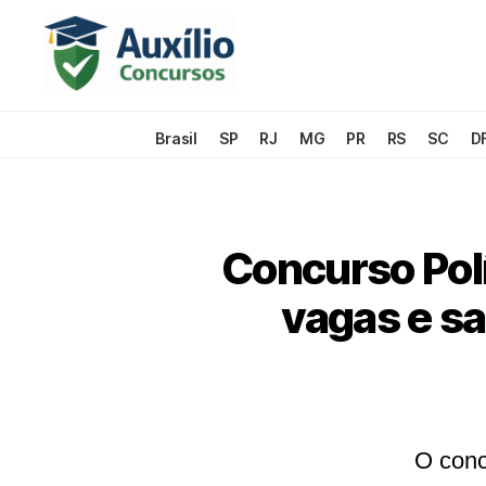
Auxílio
Concursos
Brasil
SP
RJ
MG
PR
RS
SC
D
Concurso Polí
vagas e sa
O conc