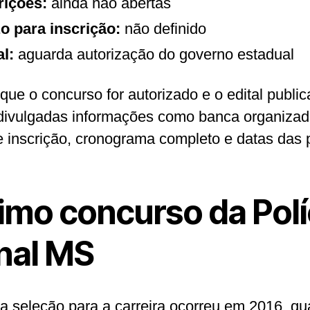
rições:
ainda não abertas
o para inscrição:
não definido
al:
aguarda autorização do governo estadual
que o concurso for autorizado e o edital public
divulgadas informações como banca organizad
e inscrição, cronograma completo e datas das 
timo concurso da Polí
nal MS
ma seleção para a carreira ocorreu em 2016, q