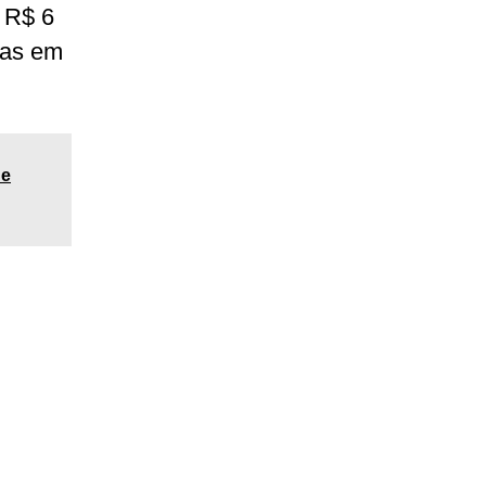
 R$ 6
tas em
 e