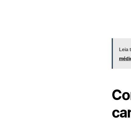
Leia
médio
Co
car