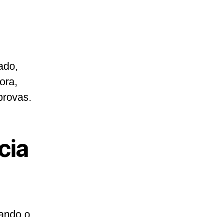
ado,
ora,
provas.
cia
uando o