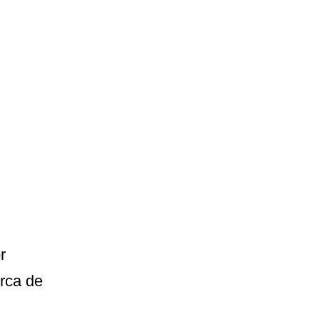
r
rca de