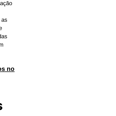
mação
 as
e
das
em
os no
s