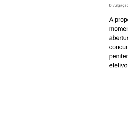
Divulgaçã
A prop
moment
abertu
concur
penite
efetiv