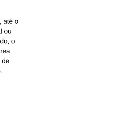
 até o
l ou
do, o
área
o de
.