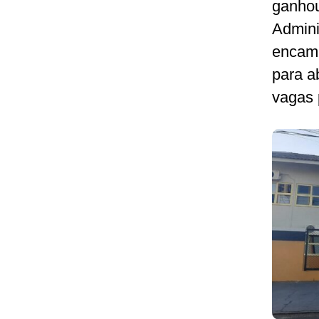
ganhou
Admini
encami
para a
vagas 