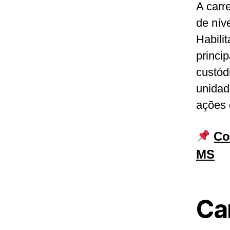
A carr
de nív
Habili
princi
custód
unidad
ações 
Co
MS
Car