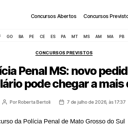
Concursos Abertos
Concursos Previst
F
GO
BA
PE
CE
ES
PA
MT
MS
AM
MA
PB
Categorias
CONCURSOS PREVISTOS
cia Penal MS: novo pedi
lário pode chegar a mais 
Por
Roberta Bertoli
7 de julho de 2026, às 17:37
Autor
Data
do
de
post
publicação
urso da Polícia Penal de Mato Grosso do Sul