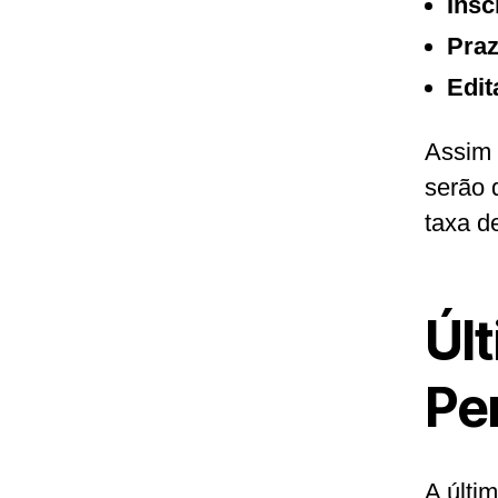
Insc
Praz
Edit
Assim 
serão 
taxa d
Úl
Pe
A últi