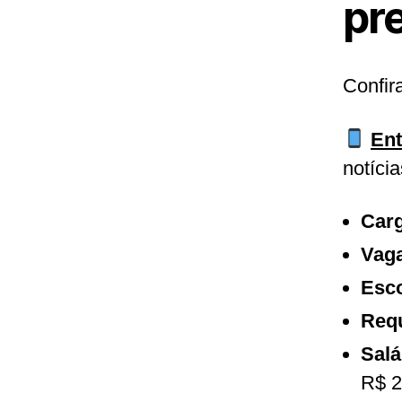
pr
Confir
En
notíci
Car
Vaga
Esco
Requ
Salá
R$ 2