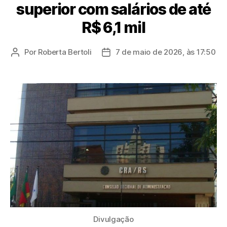
superior com salários de até
R$ 6,1 mil
Por
Roberta Bertoli
7 de maio de 2026, às 17:50
Autor
Data
do
de
post
publicação
Divulgação