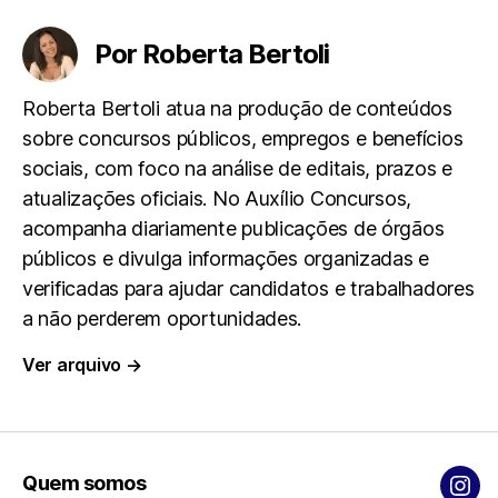
e
t
e
i
r
Por Roberta Bertoli
b
s
g
l
e
Roberta Bertoli atua na produção de conteúdos
sobre concursos públicos, empregos e benefícios
o
A
r
sociais, com foco na análise de editais, prazos e
atualizações oficiais. No Auxílio Concursos,
o
p
a
acompanha diariamente publicações de órgãos
k
p
m
públicos e divulga informações organizadas e
verificadas para ajudar candidatos e trabalhadores
a não perderem oportunidades.
Ver arquivo
→
Quem somos