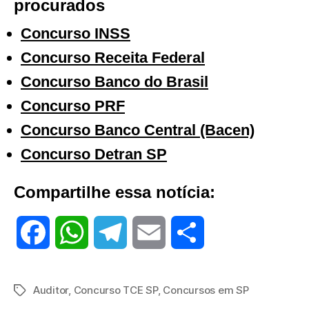
procurados
Concurso INSS
Concurso Receita Federal
Concurso Banco do Brasil
Concurso PRF
Concurso Banco Central (Bacen)
Concurso Detran SP
Compartilhe essa notícia:
F
W
T
E
S
a
h
e
m
h
Auditor
,
Concurso TCE SP
,
Concursos em SP
Tags
c
a
l
a
a