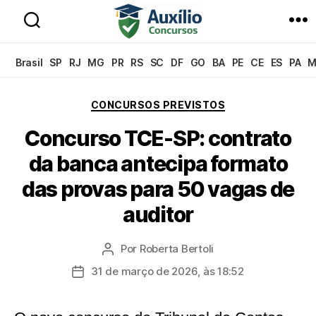
Auxílio
Concursos
Brasil
SP
RJ
MG
PR
RS
SC
DF
GO
BA
PE
CE
ES
PA
M
Categorias
CONCURSOS PREVISTOS
Concurso TCE-SP: contrato
da banca antecipa formato
das provas para 50 vagas de
auditor
Por
Roberta Bertoli
Autor
do
31 de março de 2026, às 18:52
Data
post
de
publicação