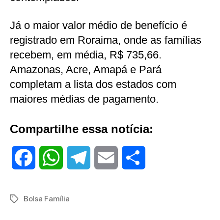
Já o maior valor médio de benefício é
registrado em Roraima, onde as famílias
recebem, em média, R$ 735,66.
Amazonas, Acre, Amapá e Pará
completam a lista dos estados com
maiores médias de pagamento.
Compartilhe essa notícia:
F
W
T
E
S
a
h
e
m
h
Bolsa Família
Tags
c
a
l
a
a