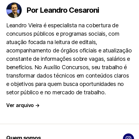
e
t
e
i
r
Por Leandro Cesaroni
b
s
g
l
e
Leandro Vieira é especialista na cobertura de
concursos públicos e programas sociais, com
o
A
r
atuação focada na leitura de editais,
acompanhamento de órgãos oficiais e atualização
o
p
a
constante de informações sobre vagas, salários e
k
p
m
benefícios. No Auxílio Concursos, seu trabalho é
transformar dados técnicos em conteúdos claros
e objetivos para quem busca oportunidades no
setor público e no mercado de trabalho.
Ver arquivo
→
Quem somos