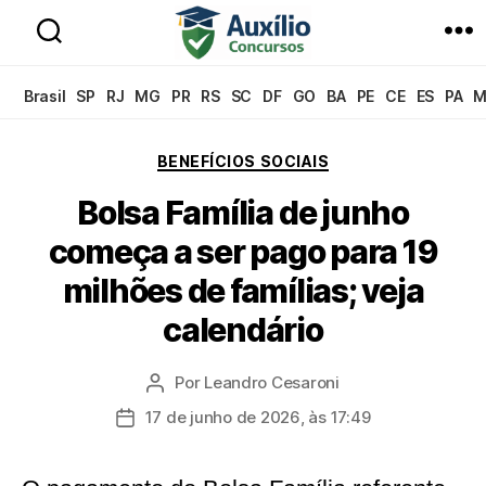
Auxílio
Concursos
Brasil
SP
RJ
MG
PR
RS
SC
DF
GO
BA
PE
CE
ES
PA
M
Categorias
BENEFÍCIOS SOCIAIS
Bolsa Família de junho
começa a ser pago para 19
milhões de famílias; veja
calendário
Por
Leandro Cesaroni
Autor
do
17 de junho de 2026, às 17:49
Data
post
de
publicação