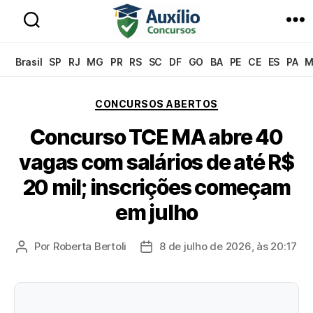
Auxílio
Concursos
Brasil
SP
RJ
MG
PR
RS
SC
DF
GO
BA
PE
CE
ES
PA
M
Categorias
CONCURSOS ABERTOS
Concurso TCE MA abre 40
vagas com salários de até R$
20 mil; inscrições começam
em julho
Por
Roberta Bertoli
8 de julho de 2026, às 20:17
Autor
Data
do
de
post
publicação