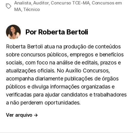
Analista
,
Auditor
,
Concurso TCE-MA
,
Concursos em
Tags
c
a
l
a
a
MA
,
Técnico
e
t
e
i
r
Por Roberta Bertoli
b
s
g
l
e
Roberta Bertoli atua na produção de conteúdos
o
A
r
sobre concursos públicos, empregos e benefícios
sociais, com foco na análise de editais, prazos e
o
p
a
atualizações oficiais. No Auxílio Concursos,
k
p
m
acompanha diariamente publicações de órgãos
públicos e divulga informações organizadas e
verificadas para ajudar candidatos e trabalhadores
a não perderem oportunidades.
Ver arquivo
→